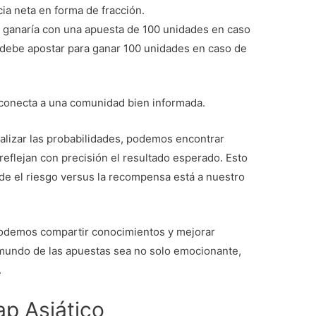
cia neta en forma de fracción.
 ganaría con una apuesta de 100 unidades en caso
e debe apostar para ganar 100 unidades en caso de
 conecta a una comunidad bien informada.
nalizar las probabilidades, podemos encontrar
reflejan con precisión el resultado esperado. Esto
de el riesgo versus la recompensa está a nuestro
odemos compartir conocimientos y mejorar
 mundo de las apuestas sea no solo emocionante,
.
p Asiático