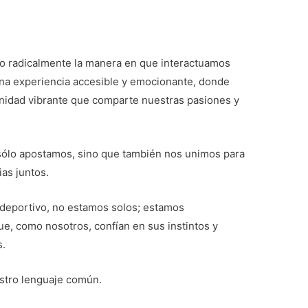
o radicalmente la manera en que interactuamos
na experiencia accesible y emocionante, donde
idad vibrante que comparte nuestras pasiones y
 sólo apostamos, sino que también nos unimos para
ias juntos.
deportivo, no estamos solos; estamos
, como nosotros, confían en sus instintos y
s.
stro lenguaje común.