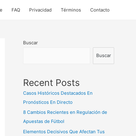
e
FAQ
Privacidad
Términos
Contacto
Buscar
Buscar
Recent Posts
Casos Históricos Destacados En
Pronósticos En Directo
8 Cambios Recientes en Regulación de
Apuestas de Fútbol
Elementos Decisivos Que Afectan Tus