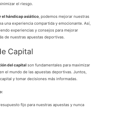
nimizar el riesgo.
 el hándicap asiático
, podemos mejorar nuestras
ea una experiencia compartida y emocionante. Así,
endo experiencias y consejos para mejorar
ás de nuestras apuestas deportivas.
de Capital
ión del capital
son fundamentales para maximizar
 en el mundo de las apuestas deportivas. Juntos,
apital y tomar decisiones más informadas.
o:
resupuesto fijo para nuestras apuestas y nunca