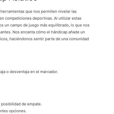
herramientas que nos permiten nivelar las
en competiciones deportivas. Al utilizar estas
os un campo de juego más equilibrado, lo que nos
nantes. Nos encanta cómo el hándicap añade un
ticos, haciéndonos sentir parte de una comunidad
ja o desventaja en el marcador.
a posibilidad de empate.
entes opciones.