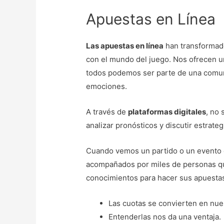
Apuestas en Línea
Las apuestas en línea
han transformad
con el mundo del juego. Nos ofrecen u
todos podemos ser parte de una comun
emociones.
A través de
plataformas digitales
, no
analizar pronósticos y discutir estrateg
Cuando vemos un partido o un evento 
acompañados por miles de personas que
conocimientos para hacer sus apuesta
Las cuotas se convierten en nue
Entenderlas nos da una ventaja.