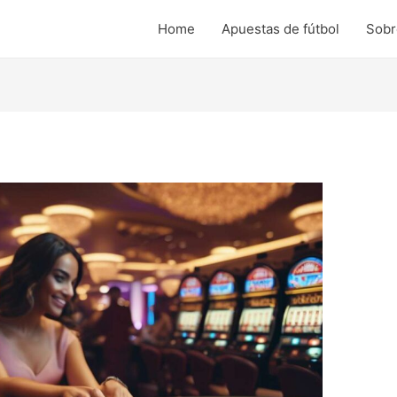
Home
Apuestas de fútbol
Sobr