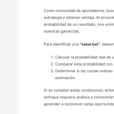
Como comunidad de apostadores, busc
estrategia y obtener ventaja. Al encont
probabilidad de un resultado, nos uni
nuestras ganancias.
Para identificar una
“value bet”
, debem
Calcular la probabilidad real de 
Comparar esta probabilidad con l
Determinar si las cuotas indican
estimación.
Si se cumplen estas condiciones, en
enfoque requiere análisis y conocimie
aprender a reconocer estas oportunid