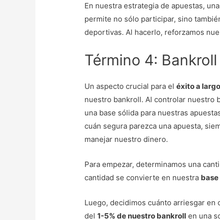
En nuestra estrategia de apuestas, un
permite no sólo participar, sino tambi
deportivas. Al hacerlo, reforzamos nue
Término 4: Bankroll
Un aspecto crucial para el
éxito a larg
nuestro bankroll. Al controlar nuestro
una base sólida para nuestras apuestas
cuán segura parezca una apuesta, siem
manejar nuestro dinero.
Para empezar, determinamos una cantid
cantidad se convierte en nuestra
base 
Luego, decidimos cuánto arriesgar en 
del
1-5% de nuestro bankroll
en una so