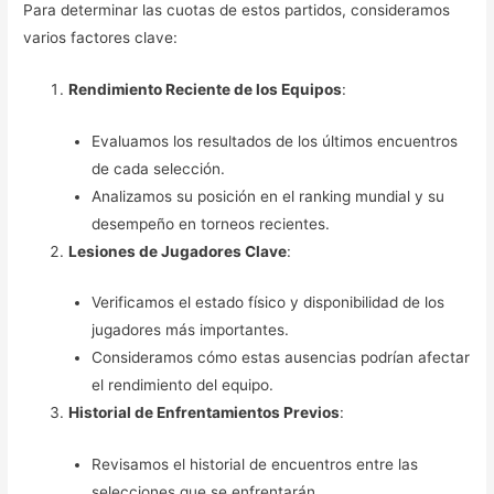
Para determinar las cuotas de estos partidos, consideramos
varios factores clave:
Rendimiento Reciente de los Equipos
:
Evaluamos los resultados de los últimos encuentros
de cada selección.
Analizamos su posición en el ranking mundial y su
desempeño en torneos recientes.
Lesiones de Jugadores Clave
:
Verificamos el estado físico y disponibilidad de los
jugadores más importantes.
Consideramos cómo estas ausencias podrían afectar
el rendimiento del equipo.
Historial de Enfrentamientos Previos
:
Revisamos el historial de encuentros entre las
selecciones que se enfrentarán.