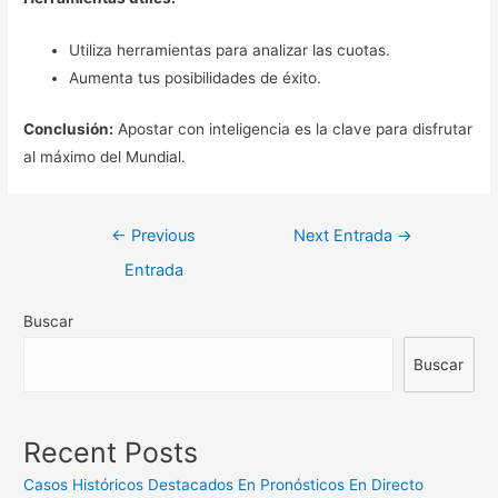
Utiliza herramientas para analizar las cuotas.
Aumenta tus posibilidades de éxito.
Conclusión:
Apostar con inteligencia es la clave para disfrutar
al máximo del Mundial.
Navegación
←
Previous
Next Entrada
→
de
Entrada
entradas
Buscar
Buscar
Recent Posts
Casos Históricos Destacados En Pronósticos En Directo