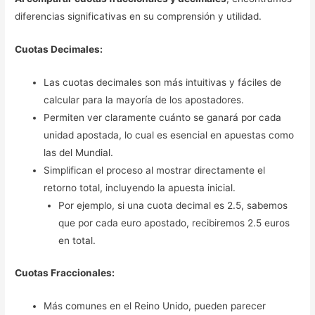
diferencias significativas en su comprensión y utilidad.
Cuotas Decimales:
Las cuotas decimales son más intuitivas y fáciles de
calcular para la mayoría de los apostadores.
Permiten ver claramente cuánto se ganará por cada
unidad apostada, lo cual es esencial en apuestas como
las del Mundial.
Simplifican el proceso al mostrar directamente el
retorno total, incluyendo la apuesta inicial.
Por ejemplo, si una cuota decimal es 2.5, sabemos
que por cada euro apostado, recibiremos 2.5 euros
en total.
Cuotas Fraccionales:
Más comunes en el Reino Unido, pueden parecer