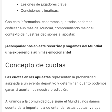
Lesiones de jugadores clave.
Condiciones climáticas.
Con esta información, esperamos que todos podamos
disfrutar aún más del Mundial, comprendiendo mejor el
contexto de nuestras decisiones al apostar.
¡Acompañadnos en este recorrido y hagamos del Mundial
una experiencia aún más emocionante!
Concepto de cuotas
Las cuotas en las apuestas
representan la probabilidad
asignada a un evento deportivo y determinan cuánto podemos
ganar si acertamos nuestra predicción.
Al unirnos a la comunidad que sigue el Mundial, nos damos
cuenta de la importancia de entender estas cuotas, ya que: