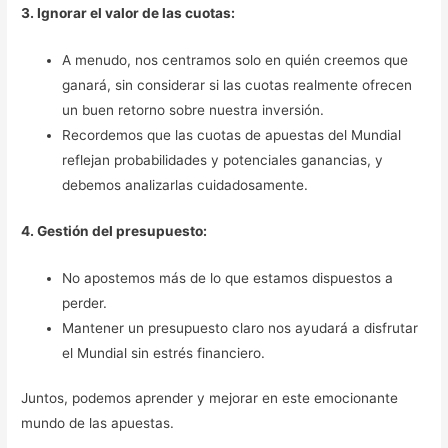
3. Ignorar el valor de las cuotas:
A menudo, nos centramos solo en quién creemos que
ganará, sin considerar si las cuotas realmente ofrecen
un buen retorno sobre nuestra inversión.
Recordemos que las cuotas de apuestas del Mundial
reflejan probabilidades y potenciales ganancias, y
debemos analizarlas cuidadosamente.
4. Gestión del presupuesto:
No apostemos más de lo que estamos dispuestos a
perder.
Mantener un presupuesto claro nos ayudará a disfrutar
el Mundial sin estrés financiero.
Juntos, podemos aprender y mejorar en este emocionante
mundo de las apuestas.