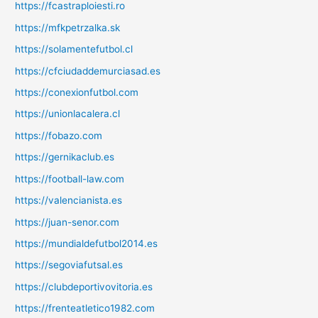
https://fcastraploiesti.ro
https://mfkpetrzalka.sk
https://solamentefutbol.cl
https://cfciudaddemurciasad.es
https://conexionfutbol.com
https://unionlacalera.cl
https://fobazo.com
https://gernikaclub.es
https://football-law.com
https://valencianista.es
https://juan-senor.com
https://mundialdefutbol2014.es
https://segoviafutsal.es
https://clubdeportivovitoria.es
https://frenteatletico1982.com