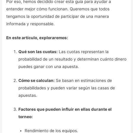
Por eso, hemos decidido crear esta guía para ayudar a
entender mejor cómo funcionan. Queremos que todos
tengamos la oportunidad de participar de una manera
informada y responsable.
En este artículo, exploraremos:
Qué son las cuotas:
Las cuotas representan la
probabilidad de un resultado y determinan cuánto dinero
puedes ganar con una apuesta.
Cómo se calculan:
Se basan en estimaciones de
probabilidades y pueden variar según las casas de
apuestas.
Factores que pueden influir en ellas durante el
torneo:
Rendimiento de los equipos.