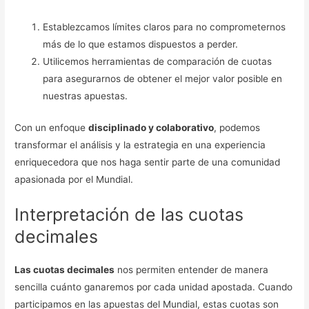
Establezcamos límites claros para no comprometernos
más de lo que estamos dispuestos a perder.
Utilicemos herramientas de comparación de cuotas
para asegurarnos de obtener el mejor valor posible en
nuestras apuestas.
Con un enfoque
disciplinado y colaborativo
, podemos
transformar el análisis y la estrategia en una experiencia
enriquecedora que nos haga sentir parte de una comunidad
apasionada por el Mundial.
Interpretación de las cuotas
decimales
Las cuotas decimales
nos permiten entender de manera
sencilla cuánto ganaremos por cada unidad apostada. Cuando
participamos en las apuestas del Mundial, estas cuotas son